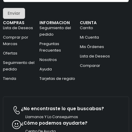
c
r
t
e
r
Enviar
o
ó
e
n
COMPRAS
INFORMACION
CUENTA
l
i
Lista de Deseos
Seguimiento del
Carrito
e
c
c
pedido
o
Comprar por
Mi Cuenta
t
C
Marcas
Preguntas
r
o
Mis Órdenes
ó
r
Frecuentes
Ofertas
n
r
Lista de Deseos
i
Nosotros
e
Seguimiento del
c
o
Comparar
pedido
Ayuda
o
*
*
Tienda
Tarjetas de regalo
¿No encontraste lo que buscabas?
Llamanos Y Lo Conseguimos
¿Cómo podemos ayudarte?
Centro De Ayuda