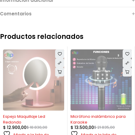
Información adicional
Comentarios
Productos relacionados
-31%
-38%
Espejo Maquillaje Led
Micrófono inalámbrico para
Redondo
Karaoke
$
12.900,00
$
18.830,00
$
13.500,00
$
21.835,00
Añadir a la lista de
Añadir a la lista de