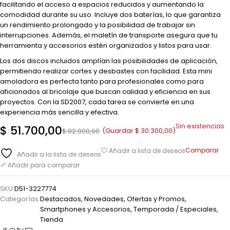
facilitando el acceso a espacios reducidos y aumentando la
comodidad durante su uso. Incluye dos baterías, lo que garantiza
un rendimiento prolongado y la posibilidad de trabajar sin
interrupciones. Además, el maletín de transporte asegura que tu
herramienta y accesorios estén organizados y listos para usar.
Los dos discos incluidos amplían las posibilidades de aplicación,
permitiendo realizar cortes y desbastes con facilidad. Esta mini
amoladora es perfecta tanto para profesionales como para
aficionados al bricolaje que buscan calidad y eficiencia en sus
proyectos. Con la SD2007, cada tarea se convierte en una
experiencia más sencilla y efectiva.
Sin existencias
$
51.700,00
(Guardar
$
30.300,00
)
$
82.000,00
Comparar
Añadir a lista de deseos
Añadir a la lista de deseos
Añadir para comparar
SKU:
D51-3227774
Categorías:
Destacados
,
Novedades
,
Ofertas y Promos
,
Smartphones y Accesorios
,
Temporada / Especiales
,
Tienda