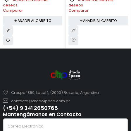
deseos
deseos
Comparar
Comparar
AÑADIR AL CARRITO
AÑADIR AL CARRITO
Crespo 1359, Local 1, (2000) Rosario, Argentina
contacto@dtodo1poco.com.ar
(+54) 9 341 2650765
Mantengámonos en Contacto
e
C
l
o
e
r