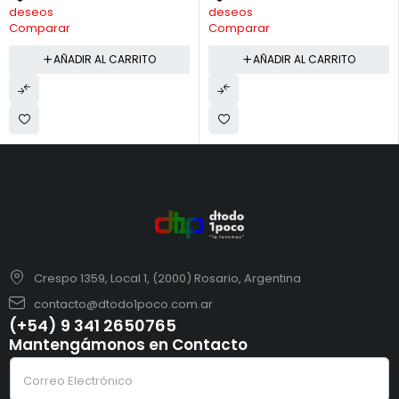
deseos
deseos
Comparar
Comparar
AÑADIR AL CARRITO
AÑADIR AL CARRITO
Crespo 1359, Local 1, (2000) Rosario, Argentina
contacto@dtodo1poco.com.ar
(+54) 9 341 2650765
Mantengámonos en Contacto
C
C
o
o
r
r
r