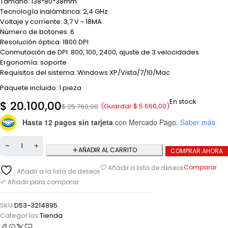
Tamaño: 138*80*38mm
Tecnología inalámbrica: 2,4 GHz
Voltaje y corriente: 3,7 V ~ 18MA
Número de botones: 6
Resolución óptica: 1800 DPI
Conmutación de DPI: 800, 100, 2400, ajuste de 3 velocidades
Ergonomía: soporte
Requisitos del sistema: Windows XP/Vista/7/10/Mac
Paquete incluido: 1 pieza
En stock
$
20.100,00
(Guardar
$
5.660,00
)
$
25.760,00
Hasta 12 pagos sin tarjeta
con Mercado Pago.
Saber más
AÑADIR AL CARRITO
COMPRAR AHORA
Comparar
Añadir a lista de deseos
Añadir a la lista de deseos
Añadir para comparar
SKU:
D53-3214895
Categorías:
Tienda