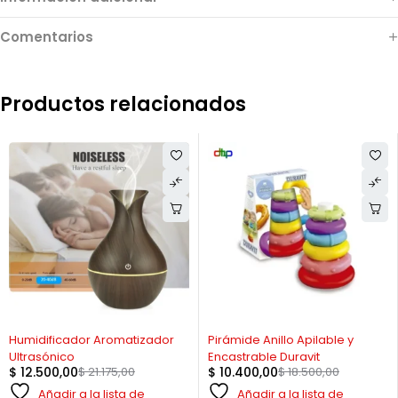
Comentarios
Productos relacionados
-41%
-44%
Humidificador Aromatizador
Pirámide Anillo Apilable y
Ultrasónico
Encastrable Duravit
$
12.500,00
$
21.175,00
$
10.400,00
$
18.500,00
Añadir a la lista de
Añadir a la lista de