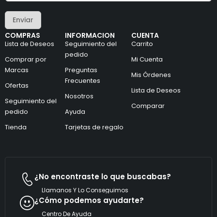
r
e
e
o
Enviar
o
e
e
l
COMPRAS
INFORMACION
CUENTA
l
e
Lista de Deseos
Seguimiento del
Carrito
e
c
c
pedido
t
Comprar por
Mi Cuenta
t
r
Marcas
Preguntas
r
ó
Mis Órdenes
ó
n
Frecuentes
Ofertas
n
i
Lista de Deseos
i
Nosotros
c
Seguimiento del
c
o
Comparar
pedido
Ayuda
o
e
*
l
Tienda
Tarjetas de regalo
e
c
t
r
ó
n
¿No encontraste lo que buscabas?
i
c
Llamanos Y Lo Conseguimos
o
¿Cómo podemos ayudarte?
Centro De Ayuda