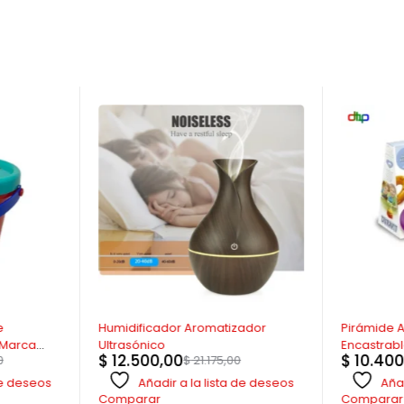
-41%
-44%
e
Humidificador Aromatizador
Pirámide An
 Marca
Ultrasónico
Encastrabl
$
12.500,00
$
10.400
0
$
21.175,00
 de deseos
Añadir a la lista de deseos
Añad
Comparar
Comparar