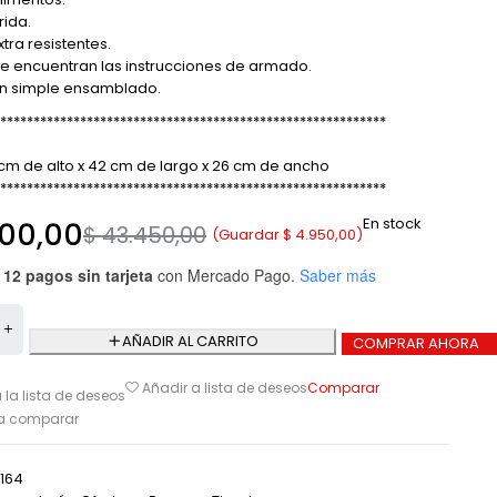
rida.
xtra resistentes.
 se encuentran las instrucciones de armado.
un simple ensamblado.
**********************************************************
m de alto x 42 cm de largo x 26 cm de ancho
**********************************************************
En stock
00,00
$
43.450,00
(Guardar
$
4.950,00
)
 12 pagos sin tarjeta
con Mercado Pago.
Saber más
AÑADIR AL CARRITO
COMPRAR AHORA
Comparar
Añadir a lista de deseos
 la lista de deseos
ra comparar
164