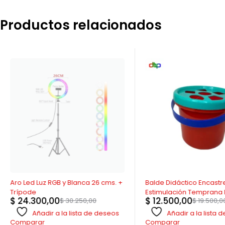
Productos relacionados
AGOTADO
-36%
Aro Led Luz RGB y Blanca 26 cms. +
Balde Didáctico Encastr
Trípode
Estimulación Temprana
$
24.300,00
$
12.500,00
$
30.250,00
$
19.500,0
Risa
Añadir a la lista de deseos
Añadir a la lista
Comparar
Comparar