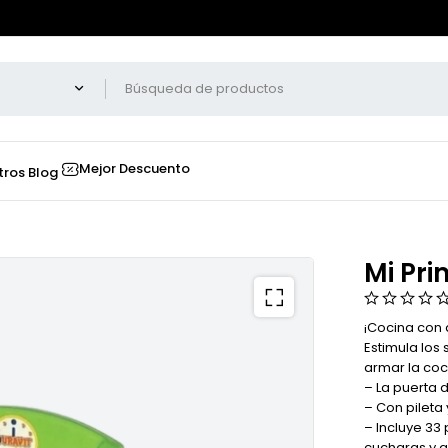
Mejor Descuento
tros
Blog
Mi Pri
¡Cocina con 
Estimula los 
armar la coc
– La puerta 
– Con pileta 
– Incluye 33 
cucharas y a