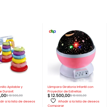
-33%
illo Apilable y
Lámpara Giratoria Infantil con
e Duravit
Proyector de Estrellas
,00
$
12.500,00
$
18.500,00
$
18.600,00
ir a la lista de deseos
Añadir a la lista de deseos
Comparar