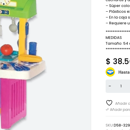
– Súper colo
– Plásticos e
– En la caja
– Requiere 
**************
MEDIDAS
Tamaño: 54 c
**************
$
38.5
Hasta
Añadir a
Añadir pa
SKU:
D58-329