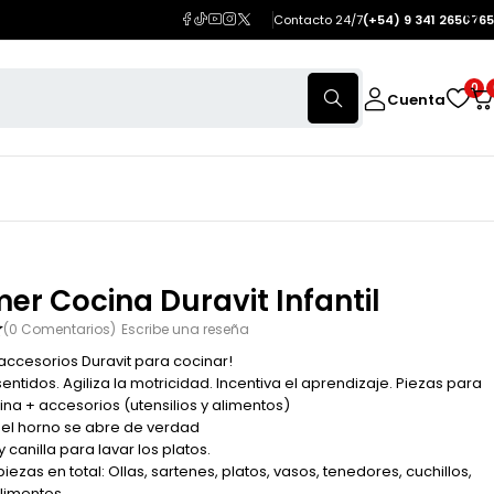
Contacto 24/7
(+54) 9 341 2650765
0
Cuenta
mer Cocina Duravit Infantil
(0 Comentarios)
Escribe una reseña
accesorios Duravit para cocinar!
sentidos. Agiliza la motricidad. Incentiva el aprendizaje. Piezas para
ina + accesorios (utensilios y alimentos)
del horno se abre de verdad
y canilla para lavar los platos.
piezas en total: Ollas, sartenes, platos, vasos, tenedores, cuchillos,
limentos.