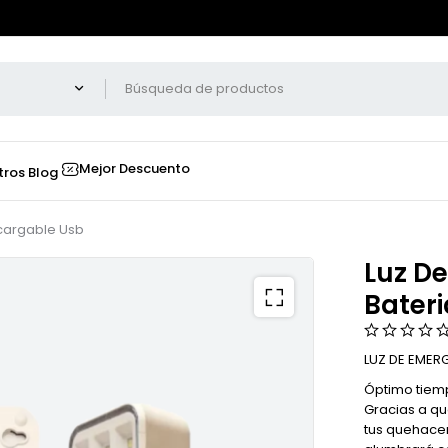
Mejor Descuento
tros
Blog
ecargable Usb
Luz De
Bater
LUZ DE EMER
Óptimo tiem
Gracias a qu
tus quehacer