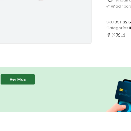
Añadir a
Añadir pa
SKU:
D51-321
Categorías:
Ver Más