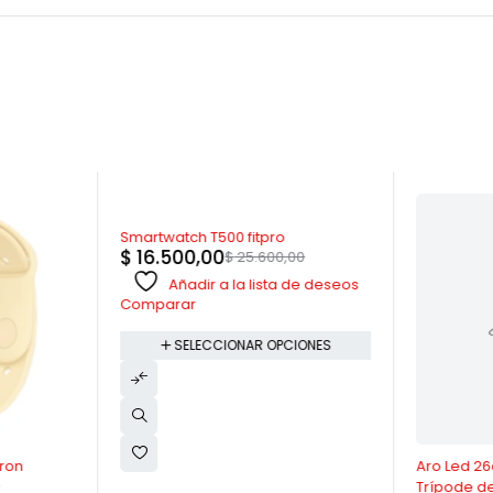
AGOTADO
Smartwatch T500 fitpro
$
16.500,00
$
25.600,00
Añadir a la lista de deseos
Comparar
SELECCIONAR OPCIONES
-29%
ron
Aro Led 2
Trípode d