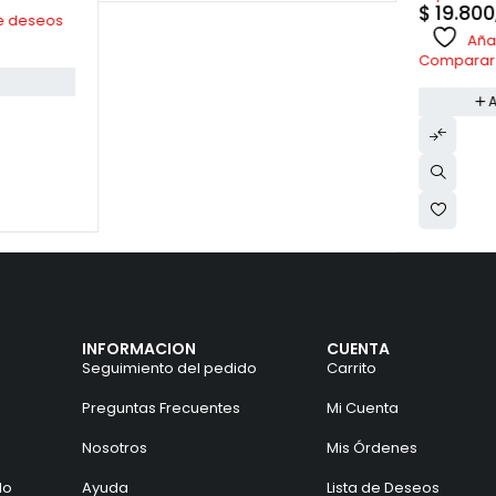
$
19.800
 de deseos
Añad
Comparar
A
INFORMACION
CUENTA
Seguimiento del pedido
Carrito
Preguntas Frecuentes
Mi Cuenta
Nosotros
Mis Órdenes
do
Ayuda
Lista de Deseos