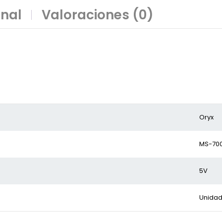
onal
Valoraciones (0)
Oryx
MS-70
5V
Unida