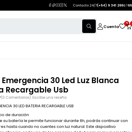
Contacto 24/7
(+54) 9 341 2650765
0
Cuenta
 Emergencia 30 Led Luz Blanca
ia Recargable Usb
(0 Comentarios)
Escribe una reseña
GENCIA 30 LED BATERIA RECARGABLE USB
po de duración
e su batería le permite funcionar durante 6h, podrás continuar con
es hasta cuando no cuentes con luz natural. Este dispositivo