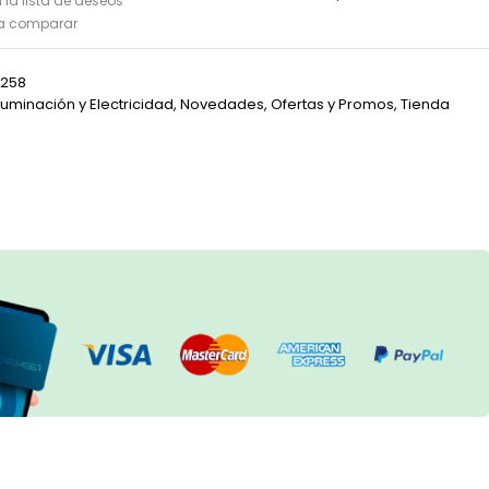
 la lista de deseos
ra comparar
5258
Iluminación y Electricidad
,
Novedades
,
Ofertas y Promos
,
Tienda