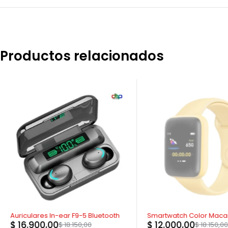
Productos relacionados
-7%
AGOTADO
Auriculares In-ear F9-5 Bluetooth
Smartwatch Color Maca
$
16.900,00
$
12.000,00
$
18.150,00
$
18.150,00