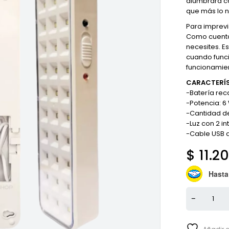
alumbrará co
que más lo n
Para imprevi
Como cuenta 
necesites. E
cuando funci
funcionamie
CARACTERÍS
-Batería rec
-Potencia: 6
-Cantidad de
-Luz con 2 i
-Cable USB 
$
11.2
Hasta