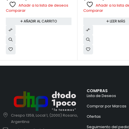
Añadir a la lista de deseos
Añadir a la lista
Comparar
Comparar
AÑADIR AL CARRITO
LEER MÁS
COMPRAS
Lista de Deseos
Comprar por Marcas
Crespo 1359, Local 1, (2000) Rosario,
Ofertas
Argentina
Seguimiento del pedi