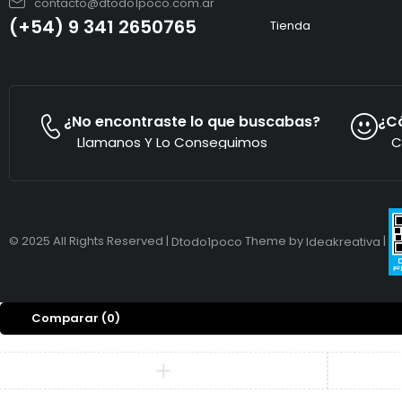
contacto@dtodo1poco.com.ar
(+54) 9 341 2650765
Tienda
¿No encontraste lo que buscabas?
¿C
Llamanos Y Lo Conseguimos
C
© 2025 All Rights Reserved |
Theme by
|
Dtodo1poco
Ideakreativa
Comparar
(0)