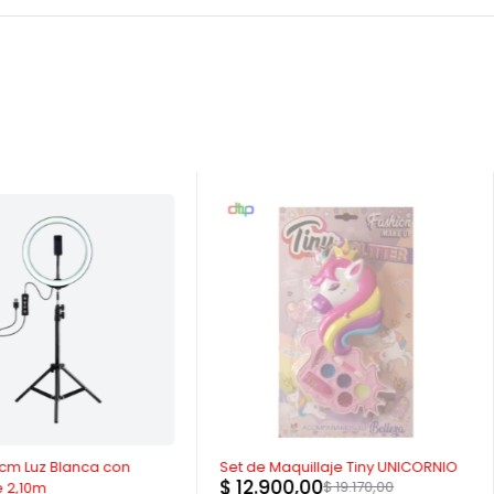
AGOTADO
6cm Luz Blanca con
Set de Maquillaje Tiny UNICORNIO
$
12.900,00
$
19.170,00
e 2,10m