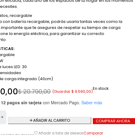
n eficacia, cada uno de los espacios de tu hogar en los momentos
ecesites.
stos, recargable
con batería recargable, podrás usarla tantas veces como la
s importante que te asegures de respetar su tiempo de carga
one la energía eléctrica, para garantizar su correcto
nto.
TICAS:
argable
 W
 luces LED: 30
ntensidades
de carga integrado (40cm)
En stock
00,00
$
20.790,00
(Guardar
$
9.590,00
)
 12 pagos sin tarjeta
con Mercado Pago.
Saber más
AÑADIR AL CARRITO
COMPRAR AHORA
Comparar
Añadir a lista de deseos