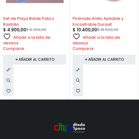
-41%
-44%
Set de Playa Balde Pala y
Pirámide Anillo Apilable y
Rastrillo
Encastrable Duravit
$
4.900,00
$
8.300,00
$
10.400,00
$
18.500,00
Añadir a la lista de
Añadir a la lista de
deseos
deseos
Comparar
Comparar
AÑADIR AL CARRITO
AÑADIR AL CARRITO