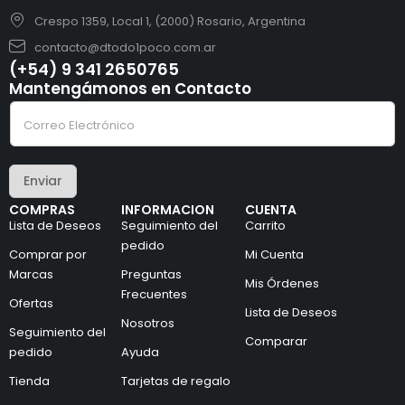
Crespo 1359, Local 1, (2000) Rosario, Argentina
contacto@dtodo1poco.com.ar
(+54) 9 341 2650765
Mantengámonos en Contacto
C
C
o
o
r
r
r
r
e
e
o
Enviar
o
*
e
e
COMPRAS
INFORMACION
CUENTA
l
l
Lista de Deseos
Seguimiento del
Carrito
e
e
c
pedido
c
Comprar por
Mi Cuenta
t
t
Marcas
Preguntas
r
r
Mis Órdenes
ó
ó
Frecuentes
Ofertas
n
n
Lista de Deseos
i
Nosotros
i
Seguimiento del
c
c
Comparar
pedido
Ayuda
o
o
*
Tienda
Tarjetas de regalo