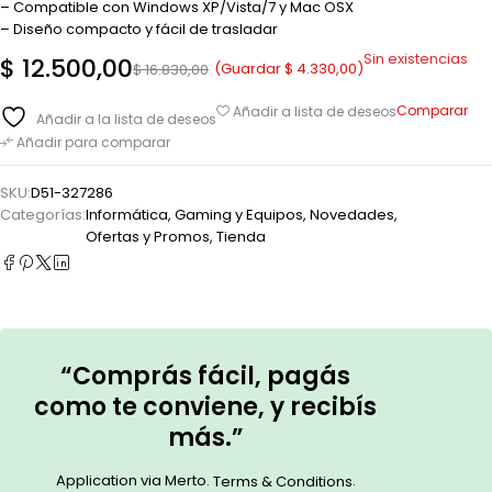
– Compatible con Windows XP/Vista/7 y Mac OSX
– Diseño compacto y fácil de trasladar
Sin existencias
$
12.500,00
(Guardar
$
4.330,00
)
$
16.830,00
Comparar
Añadir a lista de deseos
Añadir a la lista de deseos
Añadir para comparar
SKU:
D51-327286
Categorías:
Informática, Gaming y Equipos
,
Novedades
,
Ofertas y Promos
,
Tienda
“Comprás fácil, pagás
como te conviene, y recibís
más.”
Application via Merto.
.
Terms & Conditions