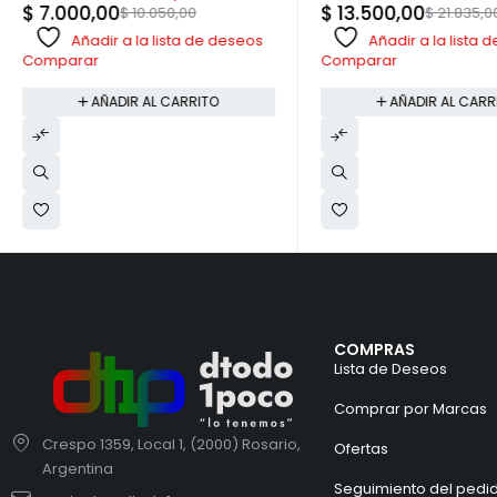
$
7.000,00
$
13.500,00
$
10.050,00
$
21.835,0
Añadir a la lista de deseos
Añadir a la lista
Comparar
Comparar
AÑADIR AL CARRITO
AÑADIR AL CARR
COMPRAS
Lista de Deseos
Comprar por Marcas
Crespo 1359, Local 1, (2000) Rosario,
Ofertas
Argentina
Seguimiento del pedi