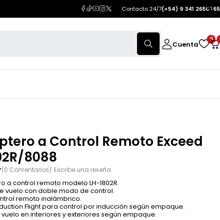
Contacto 24/7
(+54) 9 341 2650765
0
Cuenta
óptero a Control Remoto Exceed
02R/8088
(0 Comentarios)
Escribe una reseña
ro a control remoto modelo LH-1802R.
e vuelo con doble modo de control.
ontrol remoto inalámbrico.
nduction Flight para control por inducción según empaque.
 vuelo en interiores y exteriores según empaque.