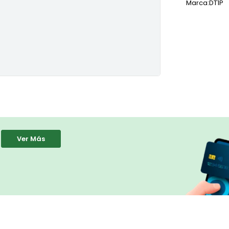
Marca:
DT1P
Ver Más