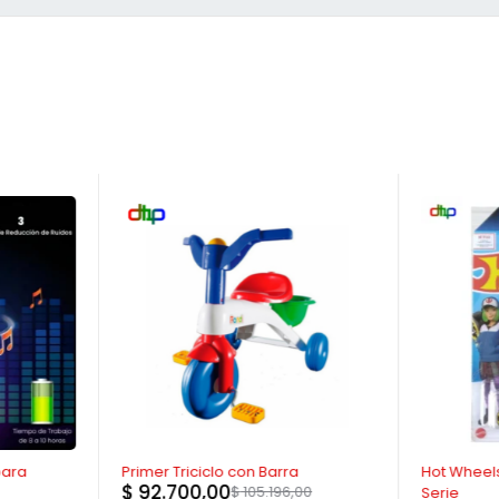
-12%
-40%
para
Primer Triciclo con Barra
Hot Wheels
$
92.700,00
$
105.196,00
Serie