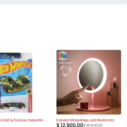
-31%
 Fast & Furious Hyperfin
Espejo Maquillaje Led Redondo
$
12.900,00
$
18.830,00