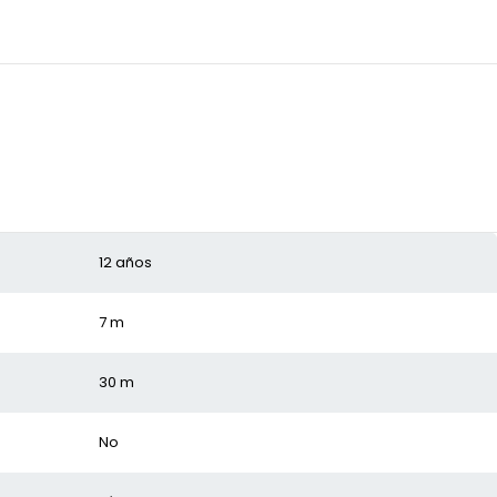
12 años
7 m
30 m
No