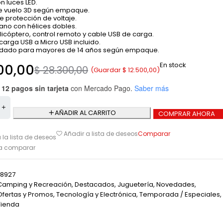
n luces LED.
e vuelo 3D según empaque.
e protección de voltaje.
iano con hélices dobles.
licóptero, control remoto y cable USB de carga.
carga USB a Micro USB incluido.
ado para mayores de 14 años según empaque.
En stock
00,00
$
28.300,00
(Guardar
$
12.500,00
)
 12 pagos sin tarjeta
con Mercado Pago.
Saber más
AÑADIR AL CARRITO
COMPRAR AHORA
Comparar
Añadir a lista de deseos
 la lista de deseos
ra comparar
8927
Camping y Recreación
,
Destacados
,
Juguetería
,
Novedades
,
Ofertas y Promos
,
Tecnología y Electrónica
,
Temporada / Especiales
,
Tienda