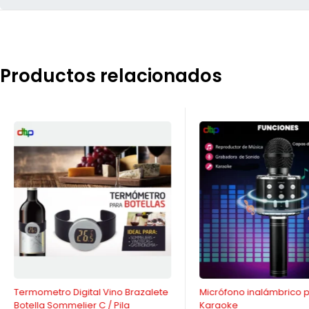
Productos relacionados
-30%
-38%
Termometro Digital Vino Brazalete
Micrófono inalámbrico 
Botella Sommelier C / Pila
Karaoke