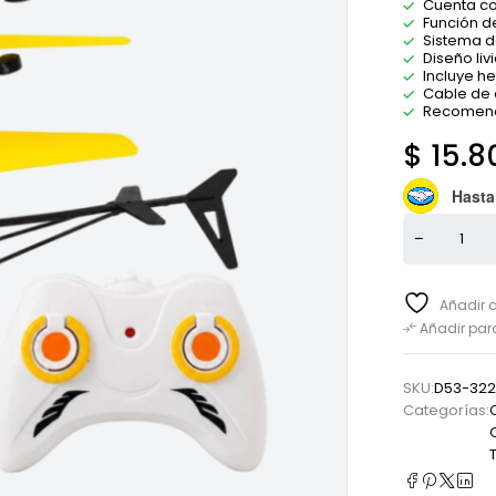
Cuenta co
Función d
Sistema d
Diseño liv
Incluye he
Cable de 
Recomend
$
15.8
Hasta
Añadir a
Añadir pa
SKU:
D53-322
Categorías: