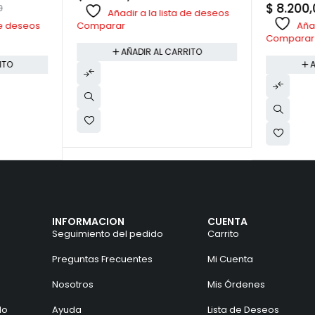
$
8.200,
0
Añadir a la lista de deseos
 de deseos
Añad
Comparar
Comparar
AÑADIR AL CARRITO
ITO
A
INFORMACION
CUENTA
Seguimiento del pedido
Carrito
Preguntas Frecuentes
Mi Cuenta
Nosotros
Mis Órdenes
do
Ayuda
Lista de Deseos