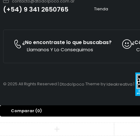
contacto@dtodo1poco.com.ar
(+54) 9 341 2650765
Tienda
¿No encontraste lo que buscabas?
¿C
Llamanos Y Lo Conseguimos
C
© 2025 All Rights Reserved |
Theme by
|
Dtodo1poco
Ideakreativa
Comparar
(0)