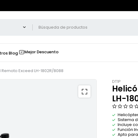
Mejor Descuento
tros
Blog
ol Remoto Exceed LH-1802R/8088
DT1P
Helic
LH-18
Helicópte
Sistema d
Incluye c
Función I
Apto para