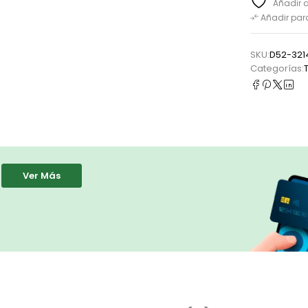
Añadir a
Añadir pa
SKU:
D52-321
Categorías:
Ver Más