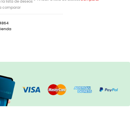
 la lista de deseos
ra comparar
4864
Tienda