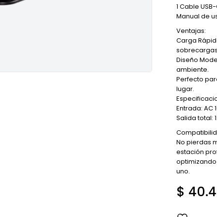
1 Cable USB
Manual de u
Ventajas:
Carga Rápida
sobrecargas
Diseño Moder
ambiente.
Perfecto para
lugar.
Especificaci
Entrada: AC 
Salida total
Compatibilid
No pierdas 
estación pro
optimizando 
uno.
$
40.4