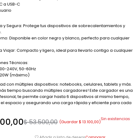
-C a USB-C
suario
 y Segura: Protege tus dispositivos de sobrecalentamientos y
.
no: Disponible en color negro y blanco, perfecto para cualquier
 Viajar: Compacto y ligero, ideal para llevarlo contigo a cualquier
ones Técnicas:
100-240V, 50-60Hz
: 120W (máximo)
ad con múltiples dispositivos: notebooks, celulares, tablets y más.
más tiempo buscando múltiples cargadores! Este cargador es una
fesional, te permite cargar hasta 6 dispositivos al mismo tiempo,
el espacio y asegurando una carga rápida y eficiente para cada
Sin existencias
00,00
$
53.500,00
(Guardar
$
13.100,00
)
Comparar
Añadir a lista de deseos