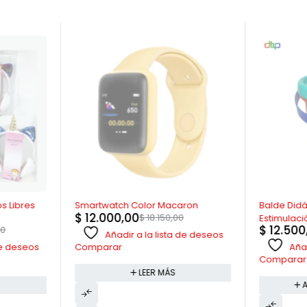
AGOTADO
-36%
s Libres
Smartwatch Color Macaron
Balde Didá
$
12.000,00
$
18.150,00
Estimulac
$
12.500
00
Risa
Añadir a la lista de deseos
 de deseos
Añad
Comparar
Comparar
LEER MÁS
A