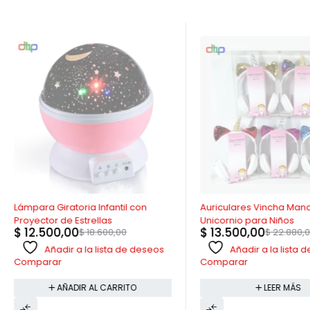
-33%
AGOTADO
Lámpara Giratoria Infantil con
Auriculares Vincha Mano
Proyector de Estrellas
Unicornio para Niños
$
12.500,00
$
13.500,00
$
18.600,00
$
22.880,
Añadir a la lista de deseos
Añadir a la lista
Comparar
Comparar
AÑADIR AL CARRITO
LEER MÁS