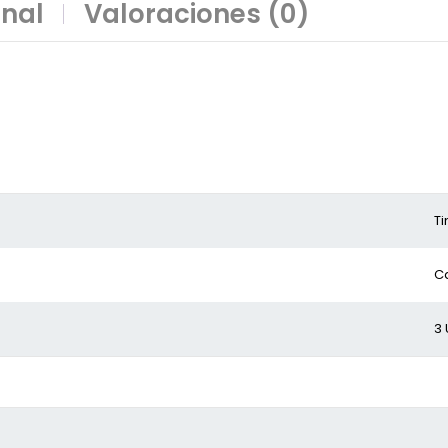
onal
Valoraciones (0)
T
C
3 
o