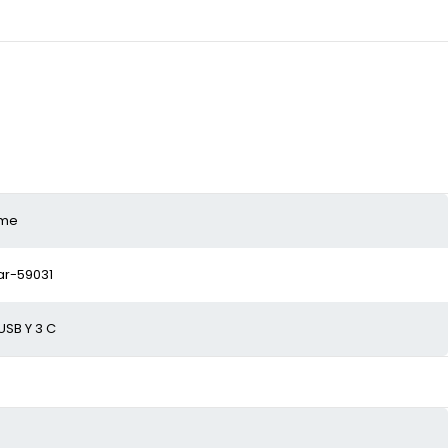
ime
ar-59031
USB Y 3 C