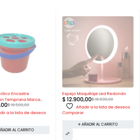
-31%
ctico Encastre
Espejo Maquillaje Led Redondo
$
12.900,00
$
18.830,00
ión Temprana Marca
,00
$
19.500,00
Añadir a la lista de deseos
ir a la lista de deseos
Comparar
AÑADIR AL CARRITO
ÑADIR AL CARRITO