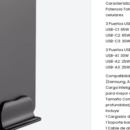
Característic
Potencia Tot
celulares.
3 Puertos US
USB-C1: 65W
USB-C2: 65
USB-C3: 30
3 Puertos US
USB-A1: 30W
USB-A2: 25W
USB-A3: 25W
Compatibilid
(Samsung, Ap
Carga Inteli
para mayor e
Tamaño Compa
profundidad,
Incluye:
1 Cargador 
1 Soporte ba
1 Cable de a