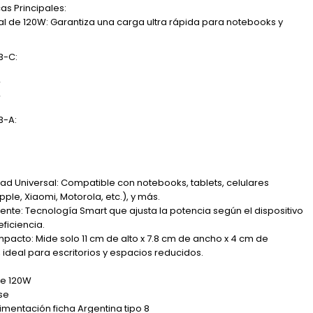
as Principales:
al de 120W: Garantiza una carga ultra rápida para notebooks y
B-C:
W
W
B-A:
ad Universal: Compatible con notebooks, tablets, celulares
ple, Xiaomi, Motorola, etc.), y más.
gente: Tecnología Smart que ajusta la potencia según el dispositivo
ficiencia.
cto: Mide solo 11 cm de alto x 7.8 cm de ancho x 4 cm de
 ideal para escritorios y espacios reducidos.
de 120W
se
limentación ficha Argentina tipo 8