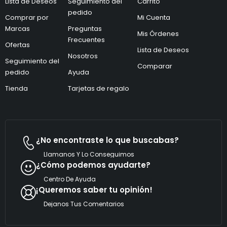
Lista de Deseos
Seguimiento del
Carrito
e
r
c
pedido
e
Comprar por
Mi Cuenta
t
o
Marcas
Preguntas
r
e
Mis Órdenes
ó
l
Frecuentes
Ofertas
n
e
Lista de Deseos
i
Nosotros
c
Seguimiento del
c
t
Comparar
pedido
Ayuda
o
r
*
ó
Tienda
Tarjetas de regalo
n
i
c
o
¿No encontraste lo que buscabas?
Llamanos Y Lo Conseguimos
¿Cómo podemos ayudarte?
Centro De Ayuda
¡Queremos saber tu opinión!
Dejanos Tus Comentarios