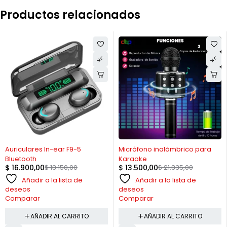
Productos relacionados
-7%
-38%
Auriculares In-ear F9-5
Micrófono inalámbrico para
Bluetooth
Karaoke
$
16.900,00
$
18.150,00
$
13.500,00
$
21.835,00
Añadir a la lista de
Añadir a la lista de
deseos
deseos
Comparar
Comparar
AÑADIR AL CARRITO
AÑADIR AL CARRITO