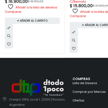
$
16.900,00
$
18.150,00
C/Remoto
$
15.800,00
$
21.802,0
Añadir a la lista de deseos
Añadir a la lista
Comparar
Comparar
AÑADIR AL CARRITO
AÑADIR AL CARR
COMPRAS
Lista de Deseos
Comprar por Marcas
Crespo 1359, Local 1, (2000) Rosario,
Ofertas
Argentina