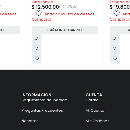
Ultrasónico
Trípode d
$
12.500,00
$
19.800
0
$
21.175,00
 de deseos
Añadir a la lista de deseos
Añad
Comparar
Comparar
ITO
AÑADIR AL CARRITO
A
INFORMACION
CUENTA
Seguimiento del pedido
Carrito
Preguntas Frecuentes
Mi Cuenta
Nosotros
Mis Órdenes