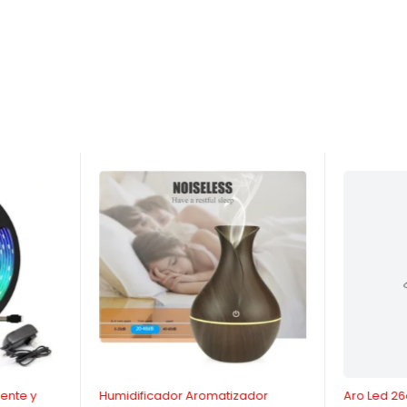
-41%
-29%
ente y
Humidificador Aromatizador
Aro Led 2