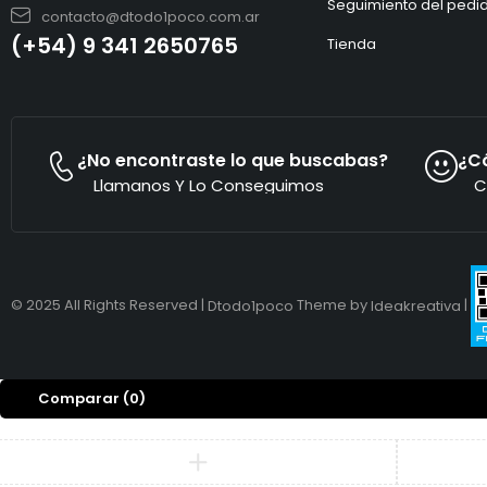
Seguimiento del pedi
contacto@dtodo1poco.com.ar
(+54) 9 341 2650765
Tienda
¿No encontraste lo que buscabas?
¿C
Llamanos Y Lo Conseguimos
C
© 2025 All Rights Reserved |
Theme by
|
Dtodo1poco
Ideakreativa
Comparar
(0)