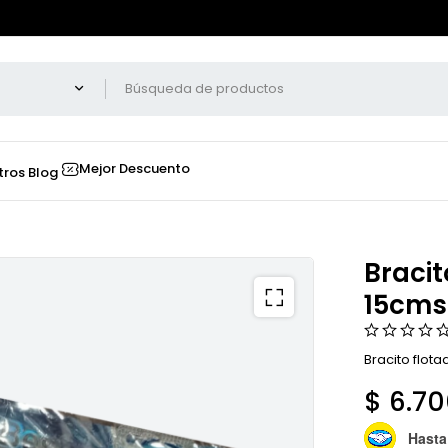
Mejor Descuento
tros
Blog
Bracit
15cms
Bracito flota
$
6.70
Hasta