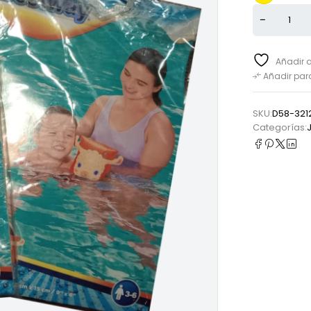
Añadir a
Añadir pa
SKU:
D58-321
Categorías: