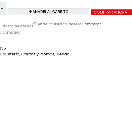
AÑADIR AL CARRITO
COMPRAR AHORA
Comparar
Añadir a lista de deseos
 la lista de deseos
ra comparar
235
Juguetería
,
Ofertas y Promos
,
Tienda