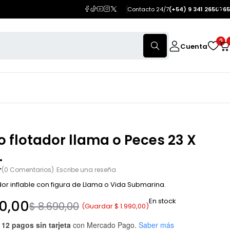
Contacto 24/7
(+54) 9 341 2650765
0
Cuenta
o flotador llama o Peces 23 X
.
(0 Comentarios)
Escribe una reseña
dor inflable con figura de Llama o Vida Submarina.
En stock
0,00
$
8.690,00
(Guardar
$
1.990,00
)
 12 pagos sin tarjeta
con Mercado Pago.
Saber más