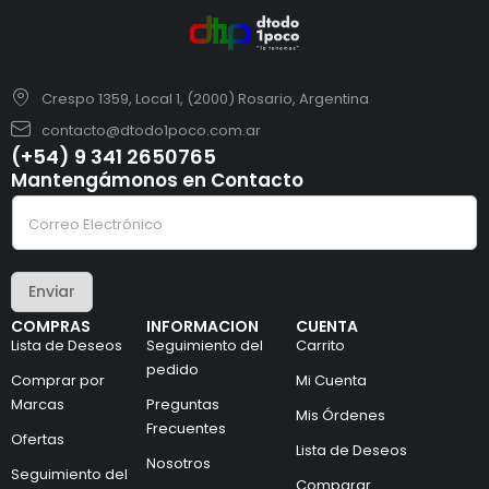
Crespo 1359, Local 1, (2000) Rosario, Argentina
contacto@dtodo1poco.com.ar
(+54) 9 341 2650765
Mantengámonos en Contacto
*
C
*
o
C
r
o
r
r
e
r
Enviar
o
e
e
o
COMPRAS
INFORMACION
CUENTA
l
Lista de Deseos
Seguimiento del
Carrito
e
c
pedido
Comprar por
Mi Cuenta
t
Marcas
Preguntas
r
Mis Órdenes
ó
Frecuentes
Ofertas
n
Lista de Deseos
i
Nosotros
Seguimiento del
c
Comparar