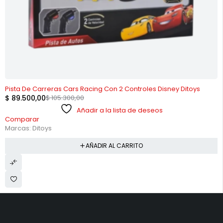
-15%
Pista De Carreras Cars Racing Con 2 Controles Disney Ditoys
$
89.500,00
$
105.300,00
Añadir a la lista de deseos
Comparar
Marcas:
Ditoys
AÑADIR AL CARRITO