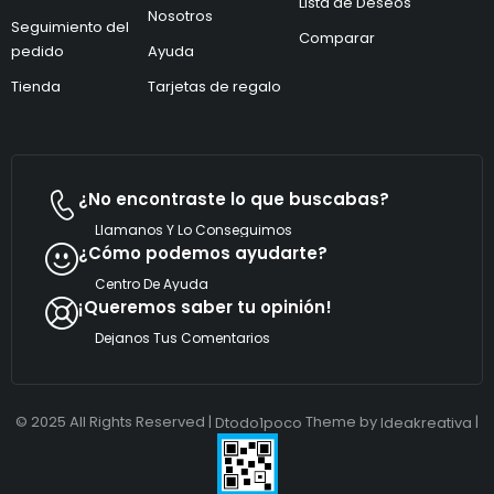
Lista de Deseos
i
Nosotros
r
Seguimiento del
c
e
Comparar
pedido
Ayuda
o
o
*
Tienda
Tarjetas de regalo
¿No encontraste lo que buscabas?
Llamanos Y Lo Conseguimos
¿Cómo podemos ayudarte?
Centro De Ayuda
¡Queremos saber tu opinión!
Dejanos Tus Comentarios
© 2025 All Rights Reserved |
Theme by
|
Dtodo1poco
Ideakreativa