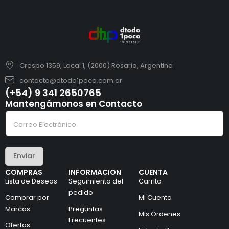
Crespo 1359, Local 1, (2000) Rosario, Argentina
contacto@dtodo1poco.com.ar
(+54) 9 341 2650765
Mantengámonos en Contacto
C
C
o
o
r
r
r
r
e
e
o
Enviar
o
C
e
o
COMPRAS
INFORMACION
CUENTA
l
r
Lista de Deseos
Seguimiento del
Carrito
e
r
c
pedido
e
Comprar por
Mi Cuenta
t
o
Marcas
Preguntas
r
C
Mis Órdenes
ó
o
Frecuentes
Ofertas
n
r