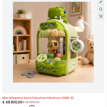
-38%
Mini Máquina Saca Peluches Eléctrica 2068-1D
$
48.900,00
$
79.500,00