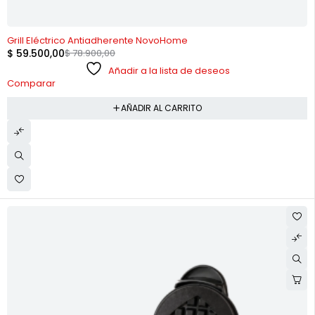
-25%
Grill Eléctrico Antiadherente NovoHome
$
59.500,00
$
78.900,00
Añadir a la lista de deseos
Comparar
AÑADIR AL CARRITO