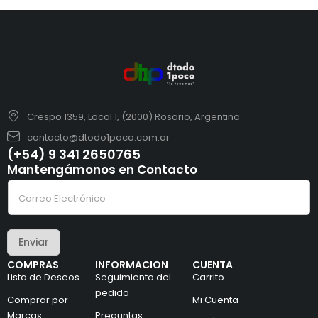
Crespo 1359, Local 1, (2000) Rosario, Argentina
contacto@dtodo1poco.com.ar
(+54) 9 341 2650765
Mantengámonos en Contacto
C
C
o
o
r
r
r
r
e
e
o
Enviar
o
*
e
e
COMPRAS
INFORMACION
CUENTA
l
l
Lista de Deseos
Seguimiento del
Carrito
e
e
c
pedido
c
Comprar por
Mi Cuenta
t
t
Marcas
Preguntas
r