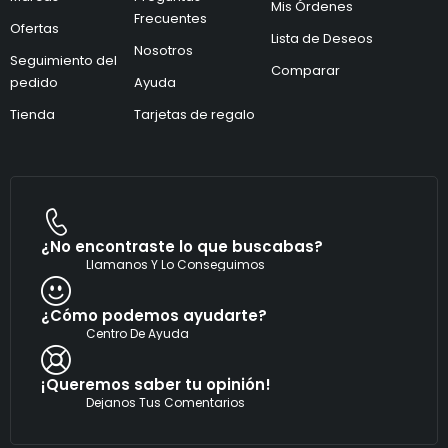
r
Mis Órdenes
ó
ó
Frecuentes
Ofertas
n
n
Lista de Deseos
i
Nosotros
i
Seguimiento del
c
c
Comparar
pedido
Ayuda
o
o
*
Tienda
Tarjetas de regalo
¿No encontraste lo que buscabas?
Llamanos Y Lo Conseguimos
¿Cómo podemos ayudarte?
Centro De Ayuda
¡Queremos saber tu opinión!
Dejanos Tus Comentarios