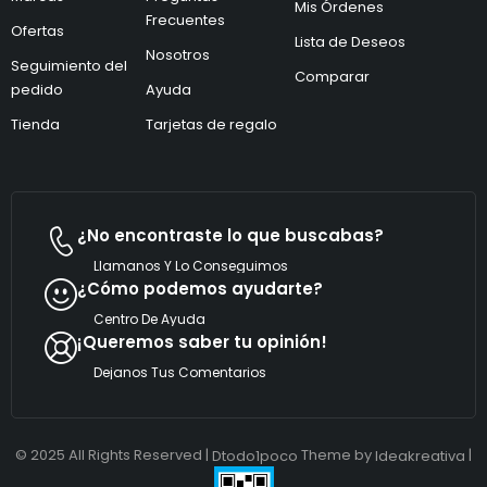
ó
Mis Órdenes
ó
n
Frecuentes
Ofertas
n
i
Lista de Deseos
i
Nosotros
c
Seguimiento del
c
o
Comparar
pedido
Ayuda
o
C
*
o
Tienda
Tarjetas de regalo
r
r
e
o
¿No encontraste lo que buscabas?
Llamanos Y Lo Conseguimos
¿Cómo podemos ayudarte?
Centro De Ayuda
¡Queremos saber tu opinión!
Dejanos Tus Comentarios
© 2025 All Rights Reserved |
Theme by
|
Dtodo1poco
Ideakreativa