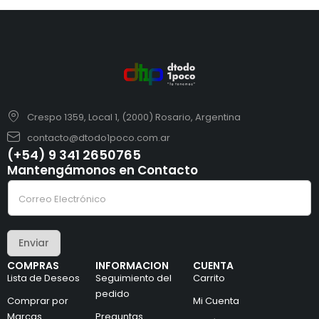
Crespo 1359, Local 1, (2000) Rosario, Argentina
contacto@dtodo1poco.com.ar
(+54) 9 341 2650765
Mantengámonos en Contacto
C
C
o
o
r
r
r
r
e
e
o
Enviar
o
e
e
l
COMPRAS
INFORMACION
CUENTA
l
e
Lista de Deseos
Seguimiento del
Carrito
e
c
c
pedido
t
Comprar por
Mi Cuenta
t
r
Marcas
Preguntas
r