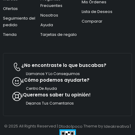
r
Mis Órdenes
ó
ó
Frecuentes
Ofertas
n
n
Lista de Deseos
i
Nosotros
i
Seguimiento del
c
c
Comparar
pedido
Ayuda
o
o
*
Tienda
Tarjetas de regalo
¿No encontraste lo que buscabas?
Llamanos Y Lo Conseguimos
¿Cómo podemos ayudarte?
Centro De Ayuda
¡Queremos saber tu opinión!
Dejanos Tus Comentarios
© 2025 All Rights Reserved |
Theme by
|
Dtodo1poco
Ideakreativa