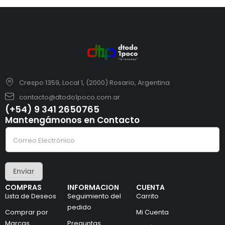
Crespo 1359, Local 1, (2000) Rosario, Argentina
contacto@dtodo1poco.com.ar
(+54) 9 341 2650765
Mantengámonos en Contacto
C
C
o
o
r
r
r
r
e
e
o
Enviar
o
*
e
e
COMPRAS
INFORMACION
CUENTA
l
l
Lista de Deseos
Seguimiento del
Carrito
e
e
c
pedido
c
Comprar por
Mi Cuenta
t
t
Marcas
Preguntas
r