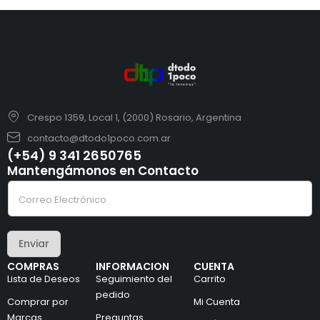
Crespo 1359, Local 1, (2000) Rosario, Argentina
contacto@dtodo1poco.com.ar
(+54) 9 341 2650765
Mantengámonos en Contacto
*
C
e
o
l
r
e
r
c
e
t
Enviar
o
r
e
ó
COMPRAS
INFORMACION
CUENTA
l
n
Lista de Deseos
Seguimiento del
Carrito
e
i
c
pedido
c
Comprar por
Mi Cuenta
t
o
Marcas
Preguntas
r