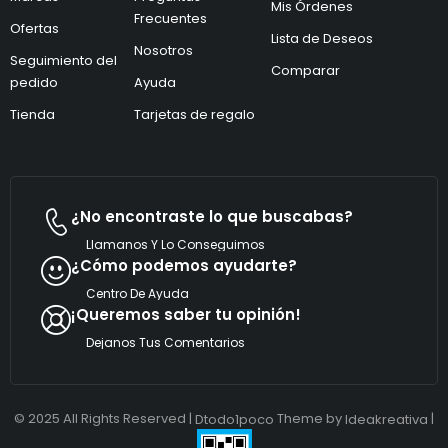
C
Mis Órdenes
ó
o
Frecuentes
Ofertas
n
r
Lista de Deseos
i
Nosotros
r
Seguimiento del
c
e
Comparar
pedido
Ayuda
o
o
*
Tienda
Tarjetas de regalo
¿No encontraste lo que buscabas?
Llamanos Y Lo Conseguimos
¿Cómo podemos ayudarte?
Centro De Ayuda
¡Queremos saber tu opinión!
Dejanos Tus Comentarios
© 2025 All Rights Reserved |
Theme by
|
Dtodo1poco
Ideakreativa