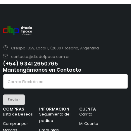
Crespo 1359, Local 1, (2000) Rosario, Argentina
contacto@dtodo1poco.com.ar
(+54) 9 341 2650765
Mantengámonos en Contacto
e
C
l
o
e
r
c
r
t
e
r
Enviar
o
ó
e
n
COMPRAS
INFORMACION
CUENTA
l
i
Lista de Deseos
Seguimiento del
Carrito
e
c
c
pedido
o
Comprar por
Mi Cuenta
t
*
Marcas
Preguntas
r