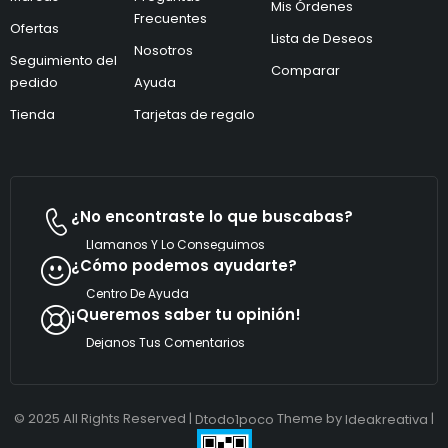
e
Mis Órdenes
ó
l
Frecuentes
Ofertas
n
e
Lista de Deseos
i
Nosotros
c
Seguimiento del
c
t
Comparar
pedido
Ayuda
o
r
*
ó
Tienda
Tarjetas de regalo
n
i
c
o
¿No encontraste lo que buscabas?
Llamanos Y Lo Conseguimos
¿Cómo podemos ayudarte?
Centro De Ayuda
¡Queremos saber tu opinión!
Dejanos Tus Comentarios
© 2025 All Rights Reserved |
Theme by
|
Dtodo1poco
Ideakreativa